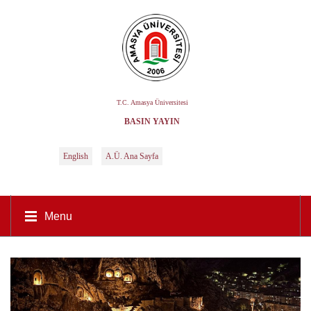
T.C. Amasya Üniversitesi
BASIN YAYIN
English
A.Ü. Ana Sayfa
Menu